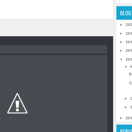
BLOG
►
20
►
20
►
20
►
20
▼
20
▼
R
C
►
►
►
20
POPU