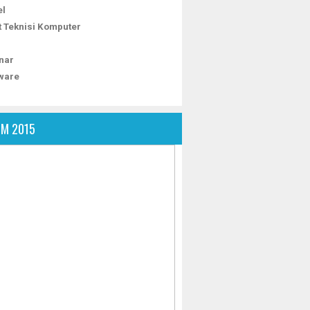
el
t Teknisi Komputer
nar
ware
OM 2015