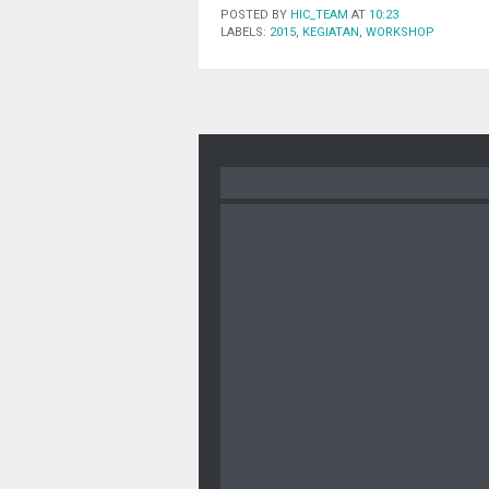
POSTED BY
HIC_TEAM
AT
10:23
LABELS:
2015
,
KEGIATAN
,
WORKSHOP