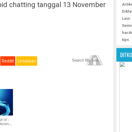
id chatting tanggal 13 November
Artik
Dikla
Lain
Semi
hard
tips
DITK
Reddit
Lintaskan
 III -
nim...