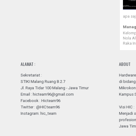
apa saj
Manage
Kelompo
Nola Al
Raka In
ALAMAT :
ABOUT
Sekretariat :
Hardware 
STIKI Malang Ruang B.2.7
di bidan
Jl. Raya Tidar 100 Malang - Jawa Timur
Mikrokon
Email : hicteam96@gmail.com
Kampus S
Facebook : Hicteam96
Twitter : @HICteam96
Visi HIC :
Instagram: hic_team
Menjadi s
profesion
Jawa Tim