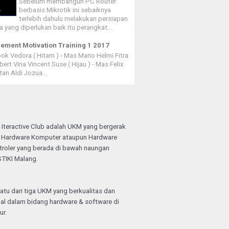
Sebelum membangun PC Router
berbasis Mikrotik ini sebaiknya
terlebih dahulu melakukan persiapan
a yang diperlukan baik itu perangkat...
ment Motivation Training 1 2017
k Vedora ( Hitam ) - Mas Mario Helmi Fitra
bert Vina Vincent Suse ( Hijau ) - Mas Felix
tan Aldi Jozua...
Iteractive Club adalah UKM yang bergerak
g Hardware Komputer ataupun Hardware
troler yang berada di bawah naungan
TIKI Malang.
atu dari tiga UKM yang berkualitas dan
al dalam bidang hardware & software di
ur.