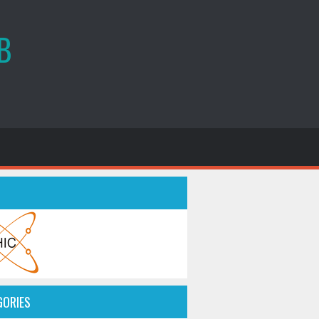
B
GORIES