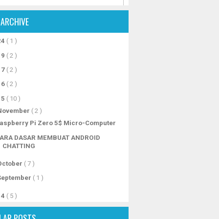
 ARCHIVE
24
( 1 )
19
( 2 )
17
( 2 )
16
( 2 )
15
( 10 )
November
( 2 )
aspberry Pi Zero 5$ Micro-Computer
ARA DASAR MEMBUAT ANDROID
CHATTING
October
( 7 )
September
( 1 )
14
( 5 )
LAR POSTS