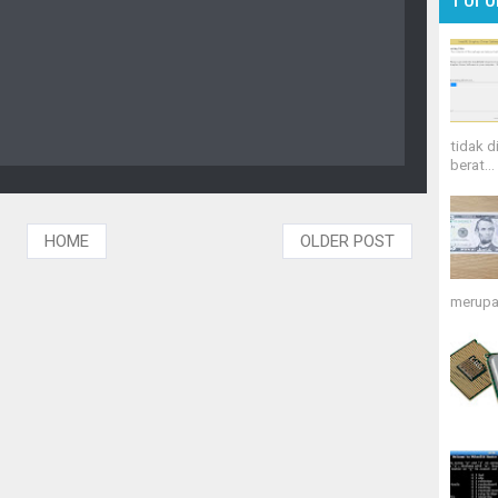
tidak d
berat...
HOME
OLDER POST
merupa